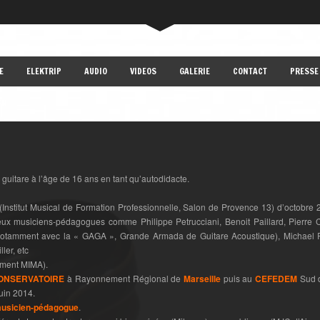
E
ELEKTRIP
AUDIO
VIDEOS
GALERIE
CONTACT
PRESSE
EN
 guitare à l’âge de 16 ans en tant qu’autodidacte.
(Institut Musical de Formation Professionnelle, Salon de Provence 13) d’octobre 
eux musiciens-pédagogues comme Philippe Petrucciani, Benoit Paillard, Pierre
(notamment avec la « GAGA », Grande Armada de Guitare Acoustique), Michael 
ler, etc
ement MIMA).
ONSERVATOIRE
à Rayonnement Régional de
Marseille
puis au
CEFEDEM
Sud 
uin 2014.
usicien-pédagogue
.