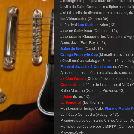
J’enseigne depuis plusieurs années dans dif
la ville de Saint-Cannat et multiples associati
J’ai fait partie de diverses formations jazz, d
les Vidourlades
(Quissac 30),
le Festival
Les Suds
en Arles (13),
Jazz en Sol mineur
(Gréasque 13),
Jazz sous le Kiosque
et les Musicales d’Agg
Apéro Jazz (Pont Royal 13),
Salon du livre
(Cassis 13),
Orange Freestyle Cup
(Marseille, devenu le
sélectionné au catalogue Saison 13 avec le 
Festival Jazz des 5 Continents
(le Off, Marse
Ainsi que dans différentes salles de spectacle
Jz Club Wuhan
(
Chine
, résidence d’un mois)
Comoedia
et théâtre de la colonne et MJC (
Salon Musique (Salon de Provence 13),
l’Usine
(Istres 13),
Le Sonograf
(Le Thor 84),
Muzikomania, Indigo Café,
Planète Mundo K
Le théâtre Comoedia (Aubagne 13).
Première partie de : Barrio Chino, Michael Wol
Multiples soirées privées :
MIPTV
(Cannes)
Provence), etc.