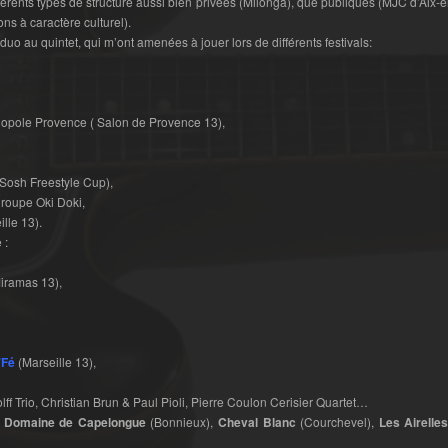
férents types de structure aussi bien privées (Milonga), que publiques (MJC d’Aix
ons à caractère culturel).
u duo au quintet, qui m’ont amenées à jouer lors de différents festivals:
lopole Provence ( Salon de Provence 13),
 Sosh Freestyle Cup),
groupe Oki Doki,
ille 13).
 :
Miramas 13),
’Fé
(Marseille 13),
ff Trio, Christian Brun & Paul Pioli, Pierre Coulon Cerisier Quartet…
,
Domaine de Capelongue
(Bonnieux),
Cheval Blanc
(Courchevel),
Les Airelle