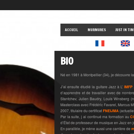
ACCUEIL
MURMURES
JUST IN TIM
SOUNDCLOUD
FR
BIO
Né en 1981 à Montpellier (34), je découvre la
J’ai ensuite étudié la guitare Jazz à L’
IMFP
d’apprendre et de travailler avec de nombr
Stantchev, Julien Baudry, Louis Winsberg 
Masterclass avec Frédéric Favarel, Marcus Mil
2007, titulaire du certificat
FNEIJMA
(actuell
Par la suite, j ai continué ma formation au
C
d’État de professeur de musique en Jazz en j
En parallèle, je mène aussi une carrière de
m