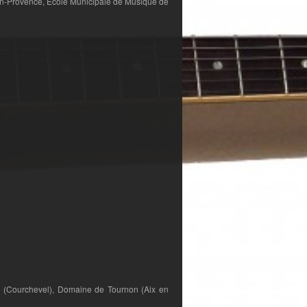
-en-Provence, École Municipale de Musique de
s
(Courchevel), Domaine de Tournon (Aix en