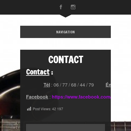
NAVIGATION
CONTACT
Contact
:
Tél
: 06 / 77 / 68 / 44 / 79
Émail
: ben
Facebook
:
https://www.facebook.com/Ben-Gu
Post Views:
42 197